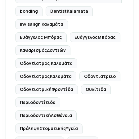
bonding
DentistKalamata
Invisalign Καλαμάτα
Ευάγγελος Μπόρας
ΕυάγγελοςΜπόρας
ΚαθαρισμόςΔοντιών
Οδοντίατρος Καλαμάτα
ΟδοντίατροςΚαλαμάτα
Οδοντιατρειο
ΟδοντιατρικήΦροντίδα
Ουλίτιδα
Περιοδοντίτιδα
ΠεριοδοντικήΑσθένεια
ΠρόληψηΣτοματικήςΥγεία