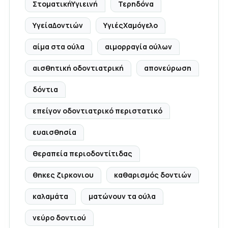
ΣτοματικήΥγιεινή
Τερηδόνα
ΥγείαΔοντιών
ΥγιέςΧαμόγελο
αίμα στα ούλα
αιμορραγία ούλων
αισθητική οδοντιατρική
απονεύρωση
δόντια
επείγον οδοντιατρικό περιστατικό
ευαισθησία
θεραπεία περιοδοντίτιδας
θηκες ζιρκονιου
καθαρισμός δοντιών
καλαμάτα
ματώνουν τα ούλα
νεύρο δοντιού