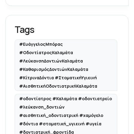
Tags
#ΕυάγγελοςΜπόρας
#ΟδοντίατροςΚαλαμάτα
#ΛεύκανσηΔοντιώνΚαλαμάτα
#ΚαθαρισμόςΔοντιώνΚαλαμάτα
#ΚίτριναΔόντια #ΣτοματικήΥγιεινή
#ΑισθητικήΟδοντιατρικήΚαλαμάτα
#οδοντίατρος #Καλαμάτα #οδοντιατρείο
#λεύκανση_δοντιών
#αισθητική_οδοντιατρική #χαμόγελο
#δόντια #στοματική_υγιεινή #υγεία
#δοντιατρική_φροντίδα