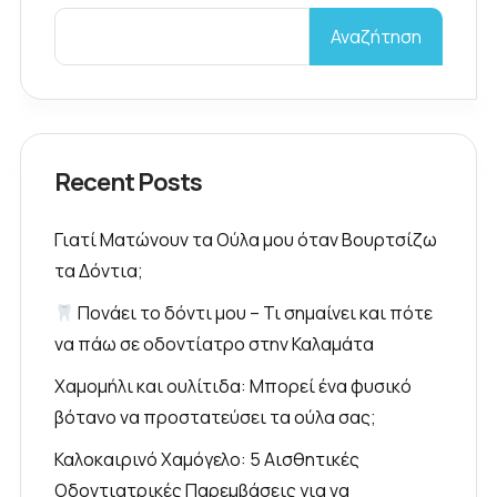
Αναζήτηση
Recent Posts
Γιατί Ματώνουν τα Ούλα μου όταν Βουρτσίζω
τα Δόντια;
Πονάει το δόντι μου – Τι σημαίνει και πότε
να πάω σε οδοντίατρο στην Καλαμάτα
Χαμομήλι και ουλίτιδα: Μπορεί ένα φυσικό
βότανο να προστατεύσει τα ούλα σας;
Καλοκαιρινό Χαμόγελο: 5 Αισθητικές
Οδοντιατρικές Παρεμβάσεις για να