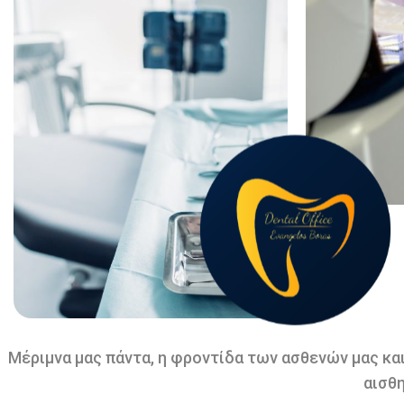
Μέριμνα μας πάντα, η φροντίδα των ασθενών μας κα
αισθ