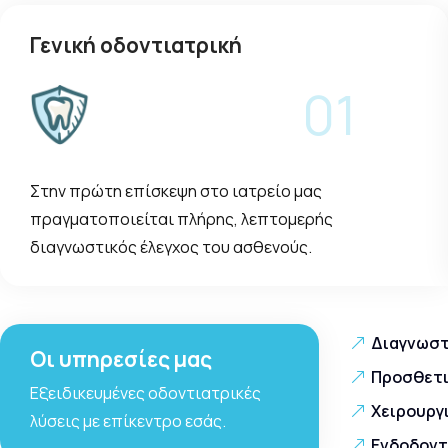
Γενική οδοντιατρική
01
Στην πρώτη επίσκεψη στο ιατρείο μας
πραγματοποιείται πλήρης, λεπτομερής
διαγνωστικός έλεγχος του ασθενούς.
Διαγνωστ
Οι υπηρεσίες μας
Προσθετι
Εξειδικευμένες οδοντιατρικές
Χειρουργ
λύσεις με επίκεντρο εσάς.
Ενδοδοντ