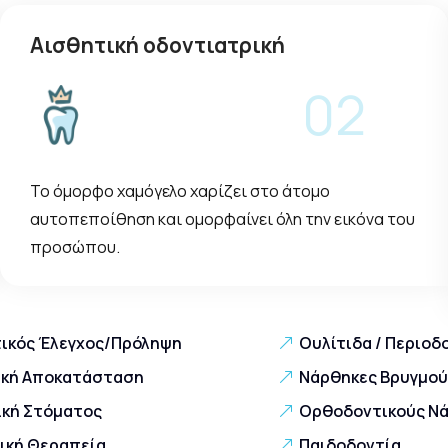
Αισθητική οδοντιατρική
02
Το όμορφο χαμόγελο χαρίζει στο άτομο
αυτοπεποίθηση και ομορφαίνει όλη την εικόνα του
προσώπου.
ικός Έλεγχος/Πρόληψη
Ουλίτιδα / Περιοδ
κή Αποκατάσταση
Νάρθηκες Βρυγμού
ική Στόματος
Ορθοδοντικούς Ν
ική Θεραπεία
Παιδοδοντία