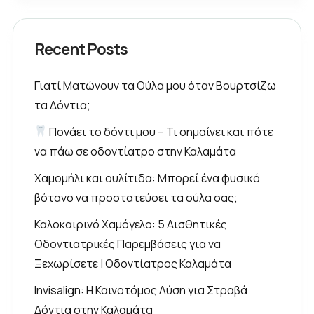
Recent Posts
Γιατί Ματώνουν τα Ούλα μου όταν Βουρτσίζω
τα Δόντια;
Πονάει το δόντι μου – Τι σημαίνει και πότε
να πάω σε οδοντίατρο στην Καλαμάτα
Χαμομήλι και ουλίτιδα: Μπορεί ένα φυσικό
βότανο να προστατεύσει τα ούλα σας;
Καλοκαιρινό Χαμόγελο: 5 Αισθητικές
Οδοντιατρικές Παρεμβάσεις για να
Ξεχωρίσετε | Οδοντίατρος Καλαμάτα
Invisalign: Η Καινοτόμος Λύση για Στραβά
Δόντια στην Καλαμάτα