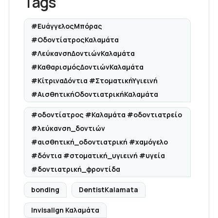
Tags
#ΕυάγγελοςΜπόρας
#ΟδοντίατροςΚαλαμάτα
#ΛεύκανσηΔοντιώνΚαλαμάτα
#ΚαθαρισμόςΔοντιώνΚαλαμάτα
#ΚίτριναΔόντια #ΣτοματικήΥγιεινή
#ΑισθητικήΟδοντιατρικήΚαλαμάτα
#οδοντίατρος #Καλαμάτα #οδοντιατρείο
#λεύκανση_δοντιών
#αισθητική_οδοντιατρική #χαμόγελο
#δόντια #στοματική_υγιεινή #υγεία
#δοντιατρική_φροντίδα
bonding
DentistKalamata
Invisalign Καλαμάτα