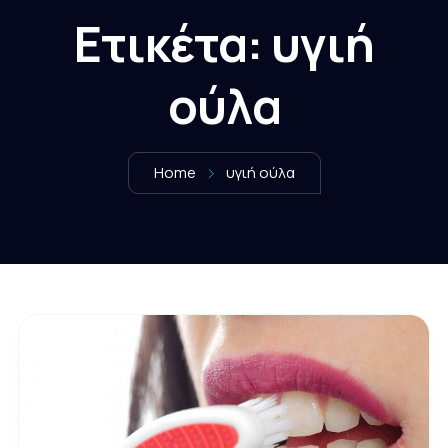
Ετικέτα:
υγιή
ούλα
Home
υγιή ούλα