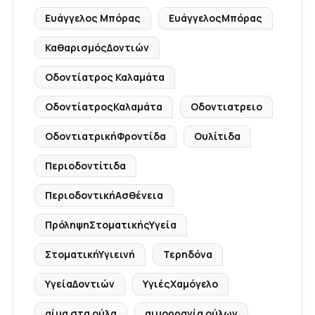
Ευάγγελος Μπόρας
ΕυάγγελοςΜπόρας
ΚαθαρισμόςΔοντιών
Οδοντίατρος Καλαμάτα
ΟδοντίατροςΚαλαμάτα
Οδοντιατρειο
ΟδοντιατρικήΦροντίδα
Ουλίτιδα
Περιοδοντίτιδα
ΠεριοδοντικήΑσθένεια
ΠρόληψηΣτοματικήςΥγεία
ΣτοματικήΥγιεινή
Τερηδόνα
ΥγείαΔοντιών
ΥγιέςΧαμόγελο
αίμα στα ούλα
αιμορραγία ούλων