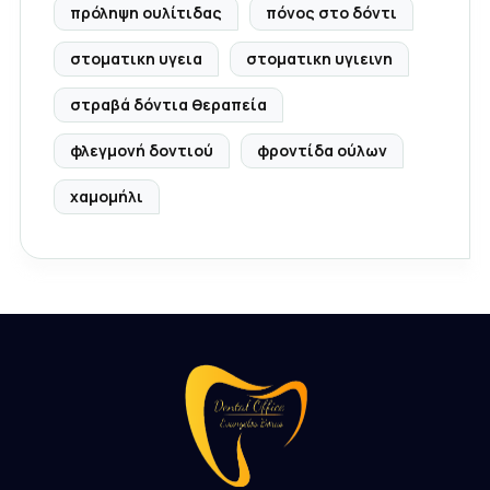
πρόληψη ουλίτιδας
πόνος στο δόντι
στοματικη υγεια
στοματικη υγιεινη
στραβά δόντια θεραπεία
φλεγμονή δοντιού
φροντίδα ούλων
χαμομήλι