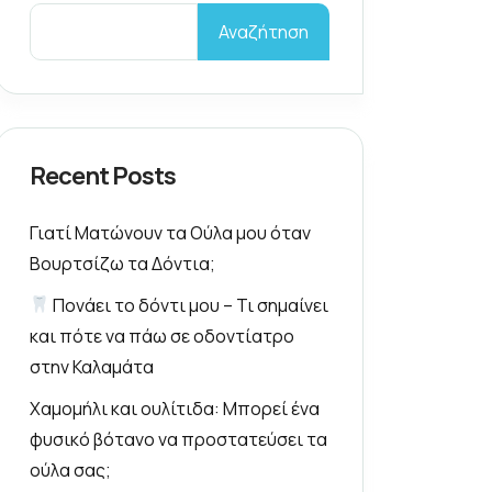
Αναζήτηση
Recent Posts
Γιατί Ματώνουν τα Ούλα μου όταν
Βουρτσίζω τα Δόντια;
Πονάει το δόντι μου – Τι σημαίνει
και πότε να πάω σε οδοντίατρο
στην Καλαμάτα
Χαμομήλι και ουλίτιδα: Μπορεί ένα
φυσικό βότανο να προστατεύσει τα
ούλα σας;