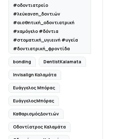
#οδοντιατρείο
#λεύκανση_δοντιών
#αισθητική_οδοντιατρική
#χαμόγελο #δόντια
#στοματική_υγιεινή #υγεία
#δοντιατρική_φροντίδα
bonding
DentistKalamata
Invisalign Καλαμάτα
Ευάγγελος Μπόρας
ΕυάγγελοςΜπόρας
ΚαθαρισμόςΔοντιών
Οδοντίατρος Καλαμάτα