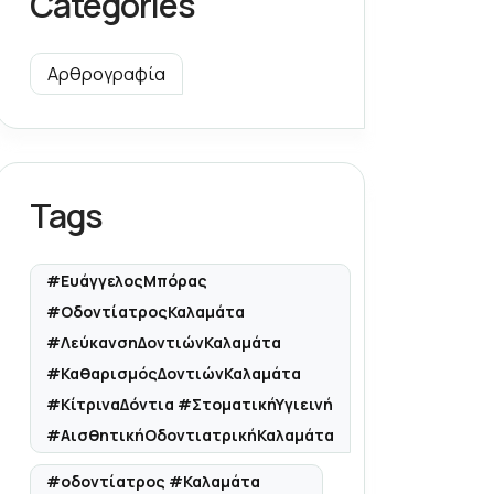
Categories
Αρθρογραφία
Tags
#ΕυάγγελοςΜπόρας
#ΟδοντίατροςΚαλαμάτα
#ΛεύκανσηΔοντιώνΚαλαμάτα
#ΚαθαρισμόςΔοντιώνΚαλαμάτα
#ΚίτριναΔόντια #ΣτοματικήΥγιεινή
#ΑισθητικήΟδοντιατρικήΚαλαμάτα
#οδοντίατρος #Καλαμάτα