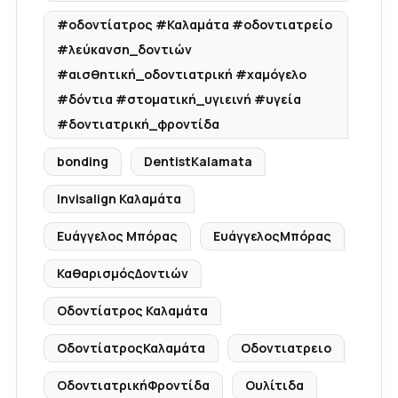
#οδοντίατρος #Καλαμάτα #οδοντιατρείο
#λεύκανση_δοντιών
#αισθητική_οδοντιατρική #χαμόγελο
#δόντια #στοματική_υγιεινή #υγεία
#δοντιατρική_φροντίδα
bonding
DentistKalamata
Invisalign Καλαμάτα
Ευάγγελος Μπόρας
ΕυάγγελοςΜπόρας
ΚαθαρισμόςΔοντιών
Οδοντίατρος Καλαμάτα
ΟδοντίατροςΚαλαμάτα
Οδοντιατρειο
ΟδοντιατρικήΦροντίδα
Ουλίτιδα