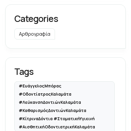
Categories
Αρθρογραφία
Tags
#ΕυάγγελοςΜπόρας
#ΟδοντίατροςΚαλαμάτα
#ΛεύκανσηΔοντιώνΚαλαμάτα
#ΚαθαρισμόςΔοντιώνΚαλαμάτα
#ΚίτριναΔόντια #ΣτοματικήΥγιεινή
#ΑισθητικήΟδοντιατρικήΚαλαμάτα