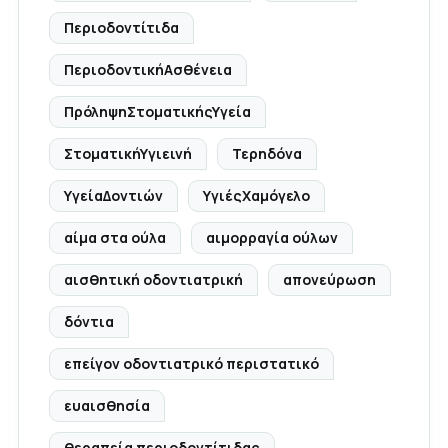
Περιοδοντίτιδα
ΠεριοδοντικήΑσθένεια
ΠρόληψηΣτοματικήςΥγεία
ΣτοματικήΥγιεινή
Τερηδόνα
ΥγείαΔοντιών
ΥγιέςΧαμόγελο
αίμα στα ούλα
αιμορραγία ούλων
αισθητική οδοντιατρική
απονεύρωση
δόντια
επείγον οδοντιατρικό περιστατικό
ευαισθησία
θεραπεία περιοδοντίτιδας