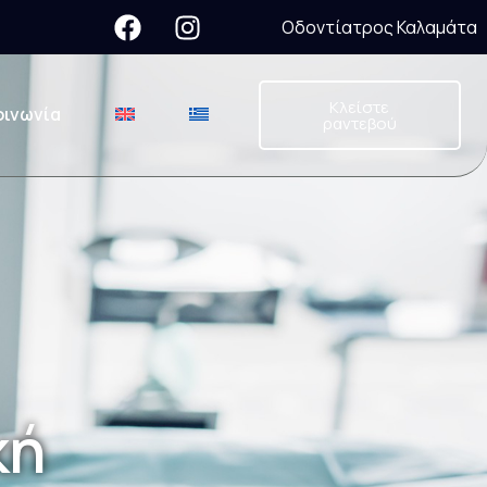
Οδοντίατρος Καλαμάτα
Κλείστε
οινωνία
ραντεβού
κή