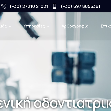
(+30) 27210 21021
(+30) 697 8056361
εμάς
Υπηρεσίες
Αρθρογραφία
Επικ
ενική οδοντιατρι