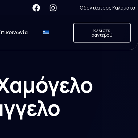
Οδοντίατρος Καλαμάτα
Κλείστε
Επικοινωνία
ραντεβού
 Χαμόγελο
άγγελο