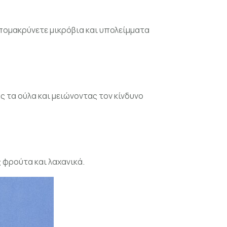
πομακρύνετε μικρόβια και υπολείμματα
 τα ούλα και μειώνοντας τον κίνδυνο
 φρούτα και λαχανικά.